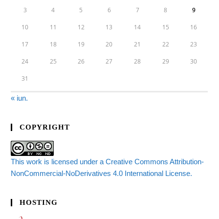
3
4
5
6
7
8
9
10
11
12
13
14
15
16
17
18
19
20
21
22
23
24
25
26
27
28
29
30
31
« iun.
COPYRIGHT
This work is licensed under a Creative Commons Attribution-
NonCommercial-NoDerivatives 4.0 International License.
HOSTING