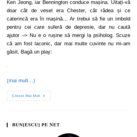
Ken Jeong, iar Bennington conduce mașina. Uitați-vă
doar cât de vesel era Chester, cât râdea și ce
caterincă era în mașină… Ar trebui să fie un imbold
pentru cei care suferă de depresie, dar nu caută
ajutor –> Nu e o rușine să mergi la psiholog. Scuze
că am fost laconic, dar mai multe cuvinte nu mi-am
găsit. Bagă un play:
(mai mult…)
Citește Mai Mult
BUN[ESCU] PE NET