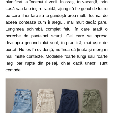
planificat la începutul verii. În oraș, în vacanță, prin
casă sau la o ieșire rapidă, ajung să fie genul de lucru
pe care îl iei fără să te gândești prea mult. Tocmai de
aceea contează cum îi alegi… mai mult decât pare.
Lungimea schimbă complet felul în care arată o
pereche de pantaloni scurți. Cei care se opresc
deasupra genunchiului sunt, în practică, mai ușor de
purtat. Nu ies în evidență, nu încarcă ținuta și merg în
mai multe contexte. Modelele foarte lungi sau foarte
largi par rupte din peisaj, chiar dacă uneori sunt
comode.