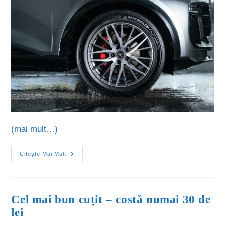
(mai mult…)
Citește Mai Mult
Cel mai bun cuțit – costă numai 30 de
lei