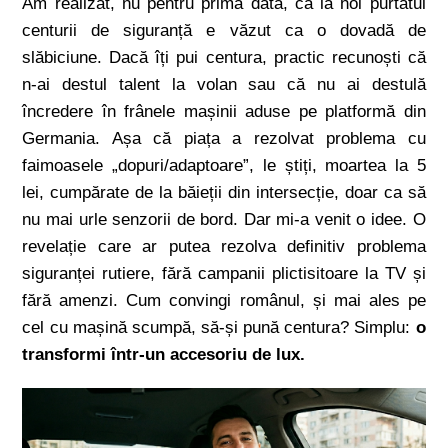
Am realizat, nu pentru prima dată, că la noi purtatul
centurii de siguranță e văzut ca o dovadă de
slăbiciune. Dacă îți pui centura, practic recunoști că
n-ai destul talent la volan sau că nu ai destulă
încredere în frânele mașinii aduse pe platformă din
Germania. Așa că piața a rezolvat problema cu
faimoasele „dopuri/adaptoare”, le știți, moartea la 5
lei, cumpărate de la băieții din intersecție, doar ca să
nu mai urle senzorii de bord. Dar mi-a venit o idee. O
revelație care ar putea rezolva definitiv problema
siguranței rutiere, fără campanii plictisitoare la TV și
fără amenzi. Cum convingi românul, și mai ales pe
cel cu mașină scumpă, să-și pună centura? Simplu:
o
transformi într-un accesoriu de lux.