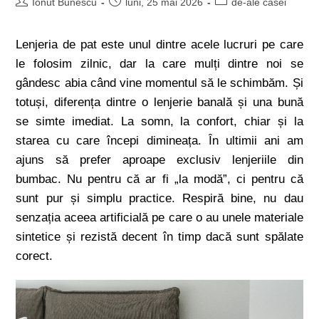
Ionut Bunescu
luni, 25 mai 2026
de-ale casei
Lenjeria de pat este unul dintre acele lucruri pe care
le folosim zilnic, dar la care mulți dintre noi se
gândesc abia când vine momentul să le schimbăm. Și
totuși, diferența dintre o lenjerie banală și una bună
se simte imediat. La somn, la confort, chiar și la
starea cu care începi dimineața. În ultimii ani am
ajuns să prefer aproape exclusiv lenjeriile din
bumbac. Nu pentru că ar fi „la modă”, ci pentru că
sunt pur și simplu practice. Respiră bine, nu dau
senzația aceea artificială pe care o au unele materiale
sintetice și rezistă decent în timp dacă sunt spălate
corect.