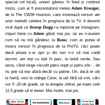
special cel local), uneori găsesc în feed și conținut
mișto, cum ar fi prezentatorul meteo
Adam Kreuger,
de la The CW39 Houston, care inserează versuri ale
unor melodii celebre în prognoza de la TV. A devenit
viral după ce
Snoop Dogg
l-a repostat pe Instagram,
clipuri faine cu
Adam
găsiți mai jos, iar eu n-aveam
cum să nu mă gândesc la
Busu
, cum ar putea el
insera versuri în prognoza de la ProTV, căci poate
dacă ploaia s-ar opri și din nori n-o să mai cadă
lacrimi
, am ieși cu toții în parc, la iarbă verde. Sau
iarna, când ninge viscolit
patru nopți și patru zile
… de
nu poți să ieși afară decât cu patine. Ori, dacă te uiți
la hartă, vezi
la stânga Carei, te uiți fără să vrei, căci
vor fi -20 de grade, iar la dreapta Jidvei, pe toate cele
11,5 grade să le beeei
. Mai multe, mai jos.