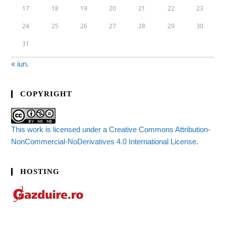
17
18
19
20
21
22
23
24
25
26
27
28
29
30
31
« iun.
COPYRIGHT
This work is licensed under a Creative Commons Attribution-
NonCommercial-NoDerivatives 4.0 International License.
HOSTING