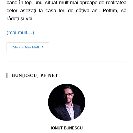
banc în top, unul situat mult mai aproape de realitatea
celor așezați la casa lor, de câțiva ani. Poftim, să
râdeți și voi:
(mai mult…)
Citește Mai Mult
BUN[ESCU] PE NET
IONUȚ BUNESCU