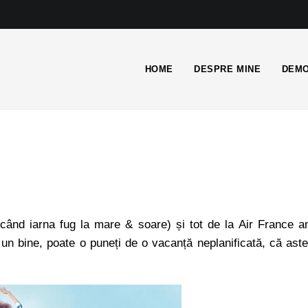
HOME
DESPRE MINE
DEMO
când iarna fug la mare & soare) și tot de la Air France 
 un bine, poate o puneți de o vacanță neplanificată, că ast