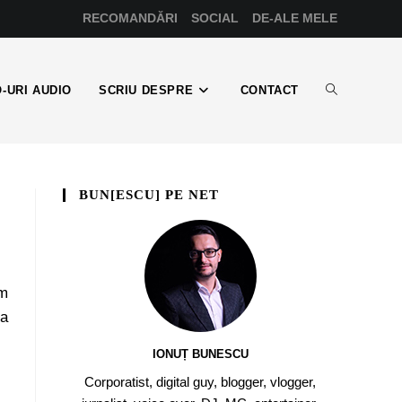
RECOMANDĂRI
SOCIAL
DE-ALE MELE
-URI AUDIO
SCRIU DESPRE
CONTACT
BUN[ESCU] PE NET
am
ea
IONUȚ BUNESCU
Corporatist, digital guy, blogger, vlogger,