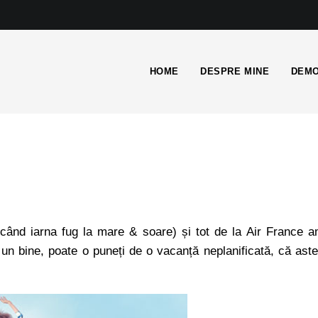
HOME
DESPRE MINE
DEMO
când iarna fug la mare & soare) și tot de la Air France 
 un bine, poate o puneți de o vacanță neplanificată, că ast