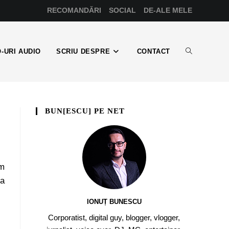
RECOMANDĂRI
SOCIAL
DE-ALE MELE
-URI AUDIO
SCRIU DESPRE
CONTACT
BUN[ESCU] PE NET
am
ea
IONUȚ BUNESCU
Corporatist, digital guy, blogger, vlogger,