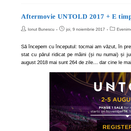
Aftermovie UNTOLD 2017 + E timp
Ionut Bunescu
joi, 9 noiembrie 2017
Evenim
Să începem cu începutul: tocmai am văzut, în pr
stat cu părul ridicat pe mâini (și nu numai) și 
august 2018 mai sunt 264 de zile… dar cine le ma