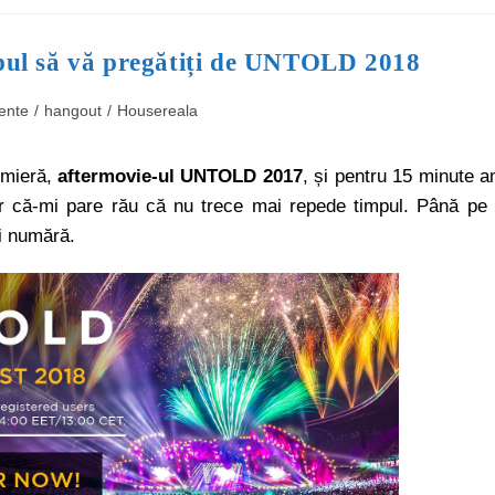
ul să vă pregătiți de UNTOLD 2018
ente
/
hangout
/
Housereala
emieră,
aftermovie-ul UNTOLD 2017
, și pentru 15 minute 
jur că-mi pare rău că nu trece mai repede timpul. Până pe
i numără.