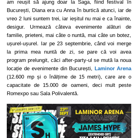
am reușit să ajung doar la Saga, fiind festival în
București, Diana era cu Anna în burtică atunci, iar de
vreo 2 luni suntem trei, iar ieșitul nu mai e ca înainte,
desigur. Urmează câteva evenimente alături de
familie, prieteni, mai câte o nuntă, mai câte un botez,
ușurel-ușurel. Iar pe 23 septembrie, când voi merge
la prima mea nuntă de zi, se pare că voi avea
program prelungit, căci after-party-ul se mută la noua
locație de evenimente din București,
Laminor Arena
(12.600 mp și o înălțime de 15 metri), care are o
capacitate de 15.000 de oameni, deci mult peste
Romexpo sau Sala Polivalentă.