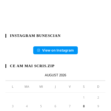
INSTAGRAM BUNESCIAN
View on Instagram
CE AM MAI SCRIS.ZIP
AUGUST 2026
L
MA
MI
J
V
S
D
1
2
3
4
5
6
7
8
9