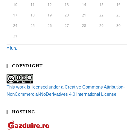
10
11
12
13
14
15
16
17
18
19
20
21
22
23
24
25
26
27
28
29
30
31
« iun.
COPYRIGHT
This work is licensed under a Creative Commons Attribution-
NonCommercial-NoDerivatives 4.0 International License.
HOSTING