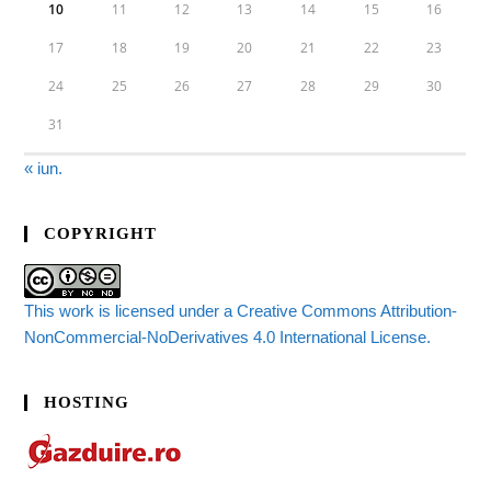
10
11
12
13
14
15
16
17
18
19
20
21
22
23
24
25
26
27
28
29
30
31
« iun.
COPYRIGHT
This work is licensed under a Creative Commons Attribution-
NonCommercial-NoDerivatives 4.0 International License.
HOSTING