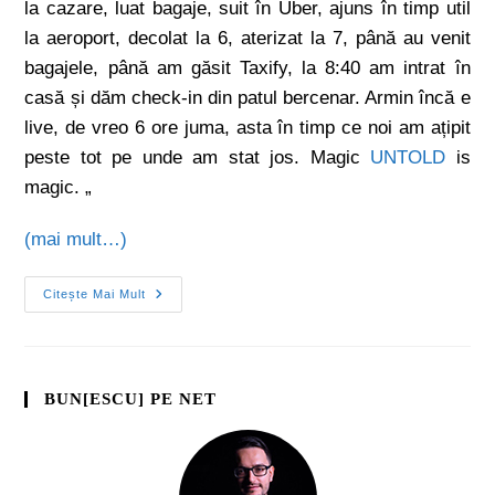
la cazare, luat bagaje, suit în Uber, ajuns în timp util
la aeroport, decolat la 6, aterizat la 7, până au venit
bagajele, până am găsit Taxify, la 8:40 am intrat în
casă și dăm check-in din patul bercenar. Armin încă e
live, de vreo 6 ore juma, asta în timp ce noi am ațipit
peste tot pe unde am stat jos. Magic
UNTOLD
is
magic.
„
(mai mult…)
Citește Mai Mult
BUN[ESCU] PE NET