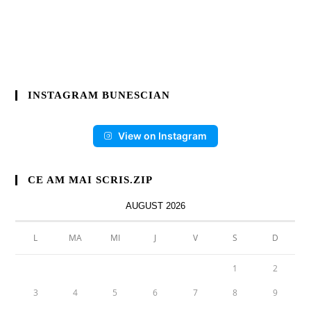
INSTAGRAM BUNESCIAN
View on Instagram
CE AM MAI SCRIS.ZIP
AUGUST 2026
L
MA
MI
J
V
S
D
1
2
3
4
5
6
7
8
9