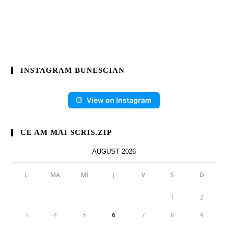
INSTAGRAM BUNESCIAN
View on Instagram
CE AM MAI SCRIS.ZIP
AUGUST 2026
L
MA
MI
J
V
S
D
1
2
3
4
5
6
7
8
9