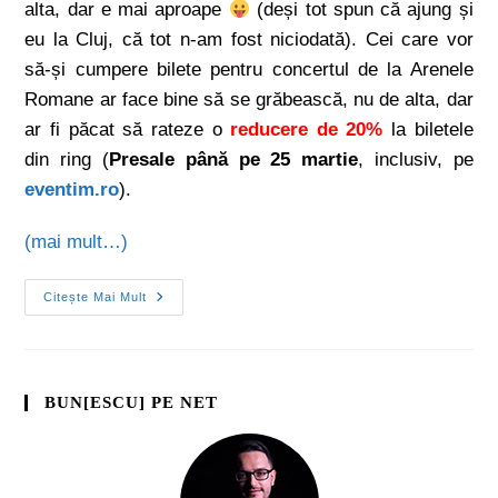
alta, dar e mai aproape
(deși tot spun că ajung și
eu la Cluj, că tot n-am fost niciodată). Cei care vor
să-și cumpere bilete pentru concertul de la Arenele
Romane ar face bine să se grăbească, nu de alta, dar
ar fi păcat să rateze o
reducere de 20%
la biletele
din ring (
Presale până pe 25 martie
, inclusiv, pe
eventim.ro
).
(mai mult…)
Citește Mai Mult
BUN[ESCU] PE NET