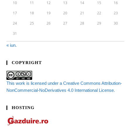
10
11
12
13
14
15
16
17
18
19
20
21
22
23
24
25
26
27
28
29
30
31
« iun.
COPYRIGHT
This work is licensed under a Creative Commons Attribution-
NonCommercial-NoDerivatives 4.0 International License.
HOSTING