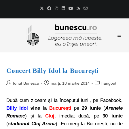
Concert Billy Idol la București
Ionut Bunescu
marți, 18 martie 2014
hangout
După cum ziceam și la începutul lunii, pe Facebook,
Billy Idol
vine la
București
pe
29 iunie
(
Arenele
Romane
) și la
Cluj
, imediat după, pe
30 iunie
(
stadionul Cluj Arena
). Eu merg la București, nu de