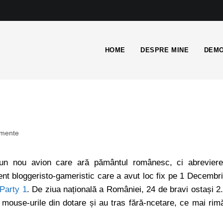
HOME
DESPRE MINE
DEMO
imente
n nou avion care ară pământul românesc, ci abrevier
nt bloggeristo-gameristic care a avut loc fix pe 1 Decembr
Party 1
. De ziua națională a României, 24 de bravi ostași 2
e mouse-urile din dotare și au tras fără-ncetare, ce mai rim