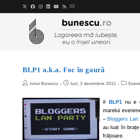
BLP1 a.k.a. Foc în gaură
Ionut Bunescu
luni, 3 decembrie 2012
Even
#
BLP1
nu e u
marelui evenime
–
Bloggers Lan 
au luat în braț
frățioare.