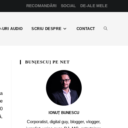
RECOMANDĂRI
SOCIAL
DE-ALE MELE
-URI AUDIO
SCRIU DESPRE
CONTACT
BUN[ESCU] PE NET
ea
ie
.0
IONUȚ BUNESCU
ă,
Corporatist, digital guy, blogger, vlogger,