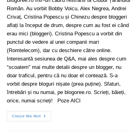
Blogoree.ro într-un cadru restrâns la Clubul Țăranului
Român. Au vorbit Bobby Voicu, Alex Negrea, Andrei
Crivaț, Cristina Popescu și Chinezu despre bloggeri
aflați la început de drum, despre cum au fost ei când
erau mici (bloggeri). Cristina Popescu a vorbit din
punctul de vedere al unei companii mari
(Romtelecom), dar cu deschiere către online.
Interesantă sesiunea de Q&A, mai ales despre cum
“scoatem” mai multe detalii despre un blogger, nu
doar traficul, pentru că nu doar el contează. S-a
vorbit despre bloguri nișate (prea puține). Sfaturi,
întrebări și nu numai, pe blogoree.ro. Scrieți, băieți,
orice, numai scrieți! Poze AICI
Citește Mai Mult