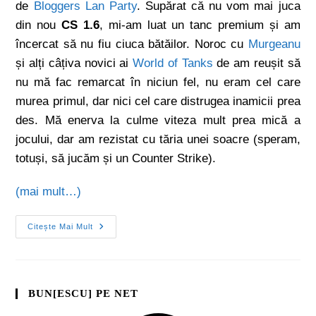
de
Bloggers Lan Party
. Supărat că nu vom mai juca
din nou
CS 1.6
, mi-am luat un tanc premium și am
încercat să nu fiu ciuca bătăilor. Noroc cu
Murgeanu
și alți câțiva novici ai
World of Tanks
de am reușit să
nu mă fac remarcat în niciun fel, nu eram cel care
murea primul, dar nici cel care distrugea inamicii prea
des. Mă enerva la culme viteza mult prea mică a
jocului, dar am rezistat cu tăria unei soacre (speram,
totuși, să jucăm și un Counter Strike).
(mai mult…)
Citește Mai Mult
BUN[ESCU] PE NET