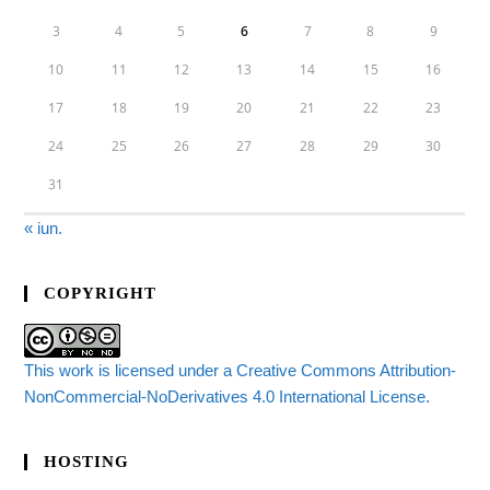
3
4
5
6
7
8
9
10
11
12
13
14
15
16
17
18
19
20
21
22
23
24
25
26
27
28
29
30
31
« iun.
COPYRIGHT
This work is licensed under a Creative Commons Attribution-
NonCommercial-NoDerivatives 4.0 International License.
HOSTING