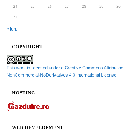
24
25
26
27
28
29
30
31
« iun.
COPYRIGHT
This work is licensed under a Creative Commons Attribution-
NonCommercial-NoDerivatives 4.0 International License.
HOSTING
WEB DEVELOPMENT