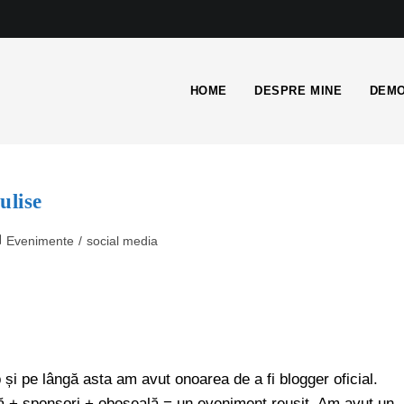
HOME
DESPRE MINE
DEMO
ulise
Evenimente
/
social media
p și pe lângă asta am avut onoarea de a fi blogger oficial.
 + sponsori + oboseală = un eveniment reușit. Am avut un