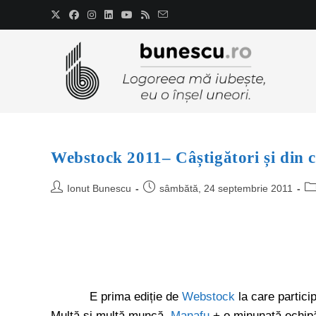
Webstock 2011– Câștigători și din c
Ionut Bunescu
sâmbătă, 24 septembrie 2011
E prima ediție de
Webstock
la care partici
Multă și multă muncă,
Manafu
+ o minunată echipă