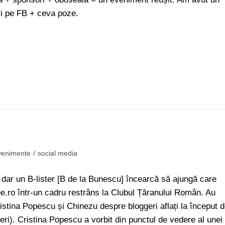
ri pe FB + ceva poze.
venimente
/
social media
 B-lister [B de la Bunescu] încearcă să ajungă care
e.ro într-un cadru restrâns la Clubul Țăranului Român. Au
istina Popescu și Chinezu despre bloggeri aflați la început 
ri). Cristina Popescu a vorbit din punctul de vedere al unei