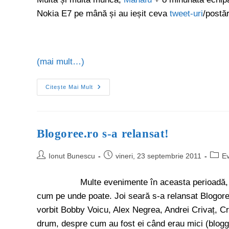
Nokia E7 pe mână și au ieșit ceva
tweet-uri
/postă
(mai mult…)
Citește Mai Mult
Blogoree.ro s-a relansat!
Ionut Bunescu
vineri, 23 septembrie 2011
E
Multe evenimente în aceasta perioadă, dar un
cum pe unde poate. Joi seară s-a relansat Blogore
vorbit Bobby Voicu, Alex Negrea, Andrei Crivaț, Cr
drum, despre cum au fost ei când erau mici (blogge