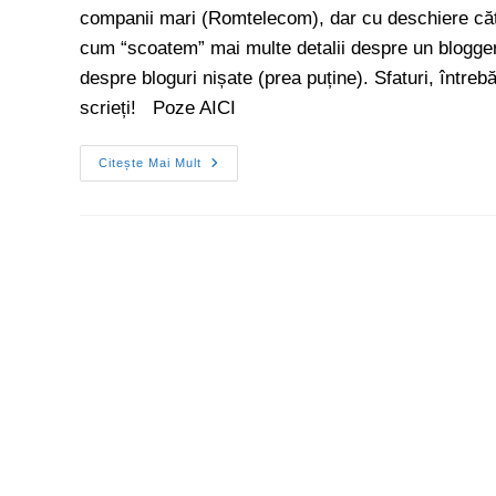
companii mari (Romtelecom), dar cu deschiere căt
cum “scoatem” mai multe detalii despre un blogger,
despre bloguri nișate (prea puține). Sfaturi, întrebă
scrieți! Poze AICI
Citește Mai Mult