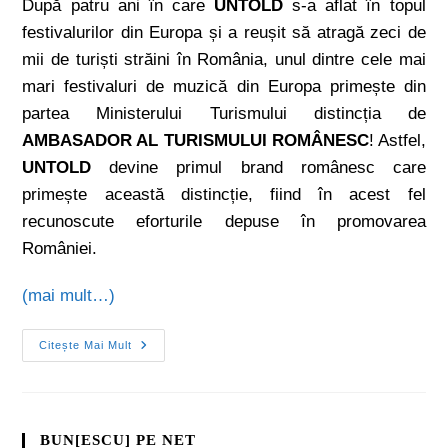
După patru ani în care
UNTOLD
s-a aflat în topul
festivalurilor din Europa și a reușit să atragă zeci de
mii de turiști străini în România, unul dintre cele mai
mari festivaluri de muzică din Europa primește din
partea Ministerului Turismului distincția de
AMBASADOR AL TURISMULUI ROMÂNESC
! Astfel,
UNTOLD
devine primul brand românesc care
primește această distincție, fiind în acest fel
recunoscute eforturile depuse în promovarea
României.
(mai mult…)
Citește Mai Mult
BUN[ESCU] PE NET