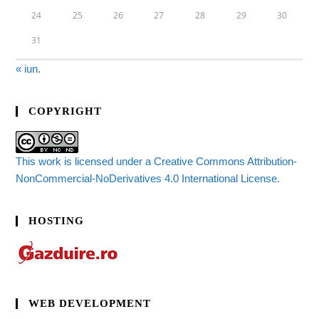
24
25
26
27
28
29
30
31
« iun.
COPYRIGHT
This work is licensed under a Creative Commons Attribution-
NonCommercial-NoDerivatives 4.0 International License.
HOSTING
WEB DEVELOPMENT