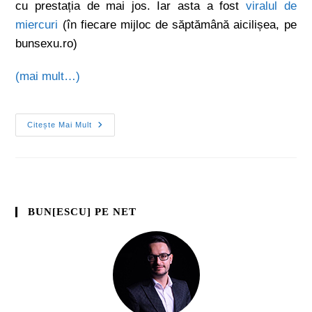
cu prestația de mai jos. Iar asta a fost
viralul de
miercuri
(în fiecare mijloc de săptămână aicilișea, pe
bunsexu.ro)
(mai mult…)
Citește Mai Mult
BUN[ESCU] PE NET