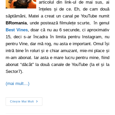
articolul din link-ul de mai sus, ai
înțeles și de ce. Eh, de cam două
săptămâni, Matei a creat un canal pe YouTube numit
BRomania
, unde postează filmulețe scurte, în genul
Best Vines
, doar că nu au 6 secunde, ci aproximativ
15, deci s-ar încadra în limita pentru Instagram, nu
pentru Vine, dar mă rog, nu asta e important. Omul își
intră bine în roluri și e chiar amuzant, mie-mi place și
m-am abonat. Iar asta e mare lucru pentru mine, fiind
abonat “dăcât” la două canale de YouTube (la el și la
Sector7).
(mai mult…)
Citește Mai Mult