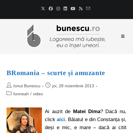
BRomania – scurte și amuzante
Ionut Bunescu
joi, 28 noiembrie 2013
funneah
/
video
Ai auzit de
Matei Dima
? Dacă nu,
click
aici
. Băiatul e din Constanța și,
deși e mic, e mare – dacă ai citit