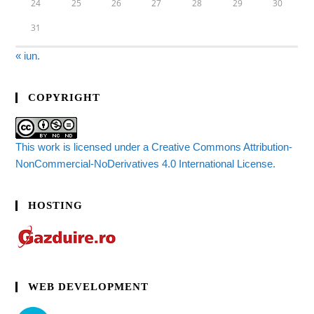
24
25
26
27
28
29
30
31
« iun.
COPYRIGHT
This work is licensed under a Creative Commons Attribution-
NonCommercial-NoDerivatives 4.0 International License.
HOSTING
WEB DEVELOPMENT