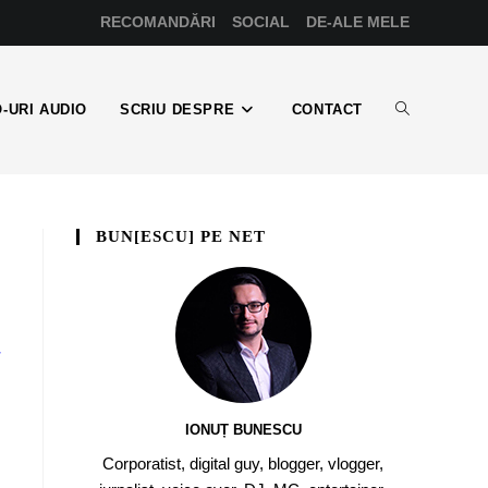
RECOMANDĂRI
SOCIAL
DE-ALE MELE
-URI AUDIO
SCRIU DESPRE
CONTACT
BUN[ESCU] PE NET
r
IONUȚ BUNESCU
Corporatist, digital guy, blogger, vlogger,