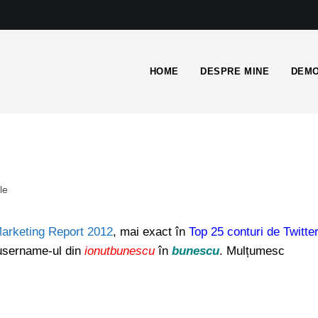
HOME
DESPRE MINE
DEMO
le
Marketing Report 2012
, mai exact în
Top 25 conturi de Twitte
 username-ul din
ionutbunescu
în
bunescu
. Mulțumesc