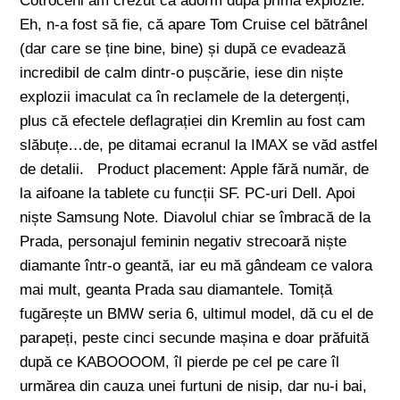
Cotroceni am crezut ca adorm după prima explozie.
Eh, n-a fost să fie, că apare Tom Cruise cel bătrânel
(dar care se ține bine, bine) și după ce evadează
incredibil de calm dintr-o pușcărie, iese din niște
explozii imaculat ca în reclamele de la detergenți,
plus că efectele deflagrației din Kremlin au fost cam
slăbuțe…de, pe ditamai ecranul la IMAX se văd astfel
de detalii. Product placement: Apple fără număr, de
la aifoane la tablete cu funcții SF. PC-uri Dell. Apoi
niște Samsung Note. Diavolul chiar se îmbracă de la
Prada, personajul feminin negativ strecoară niște
diamante într-o geantă, iar eu mă gândeam ce valora
mai mult, geanta Prada sau diamantele. Tomiță
fugărește un BMW seria 6, ultimul model, dă cu el de
parapeți, peste cinci secunde mașina e doar prăfuită
după ce KABOOOOM, îl pierde pe cel pe care îl
urmărea din cauza unei furtuni de nisip, dar nu-i bai,