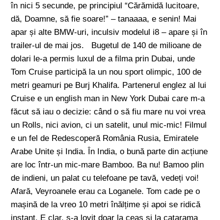
în nici 5 secunde, pe principiul “Cărămidă lucitoare,
dă, Doamne, să fie soare!” – tanaaaa, e senin! Mai
apar și alte BMW-uri, inculsiv modelul i8 – apare și în
trailer-ul de mai jos. Bugetul de 140 de milioane de
dolari le-a permis luxul de a filma prin Dubai, unde
Tom Cruise participă la un nou sport olimpic, 100 de
metri geamuri pe Burj Khalifa. Partenerul englez al lui
Cruise e un english man in New York Dubai care m-a
făcut să iau o decizie: când o să fiu mare nu voi vrea
un Rolls, nici avion, ci un satelit, unul mic-mic! Filmul
e un fel de Redescoperă România Rusia, Emiratele
Arabe Unite și India. În India, o bună parte din acțiune
are loc într-un mic-mare Bamboo. Ba nu! Bamoo plin
de indieni, un palat cu telefoane pe tavă, vedeți voi!
Afară, Veyroanele erau ca Loganele. Tom cade pe o
mașină de la vreo 10 metri înălțime și apoi se ridică
instant. E clar, s-a lovit doar la ceas și la catarama