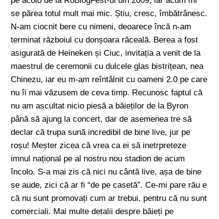
pe acolo de la RoBlogFest-ul din 2009, iar acum mi
se părea totul mult mai mic. Știu, cresc, îmbătrânesc.
N-am ciocnit bere cu nimeni, deoarece încă n-am
terminat războiul cu donșoara răceală. Berea a fost
asigurată de Heineken și Ciuc, invitația a venit de la
maestrul de ceremonii cu dulcele glas bistrițean, nea
Chinezu, iar eu m-am reîntâlnit cu oameni 2.0 pe care
nu îi mai văzusem de ceva timp. Recunosc faptul că
nu am ascultat nicio piesă a băieților de la Byron
până să ajung la concert, dar de asemenea tre să
declar că trupa sună incredibil de bine live, jur pe
roșu! Meșter zicea că vrea ca ei să inetrpreteze
imnul național pe al nostru nou stadion de acum
încolo. S-a mai zis că nici nu cântă live, așa de bine
se aude, zici că ar fi “de pe casetă”. Ce-mi pare rău e
că nu sunt promovați cum ar trebui, pentru că nu sunt
comerciali. Mai multe detalii despre băieți pe