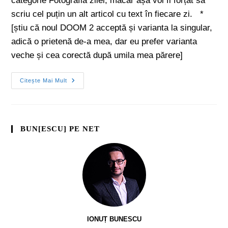
categorie Fotografia zilei, măcar așa voi fi forțat să
scriu cel puțin un alt articol cu text în fiecare zi. *
[știu că noul DOOM 2 acceptă și varianta la singular,
adică o prietenă de-a mea, dar eu prefer varianta
veche și cea corectă după umila mea părere]
Citește Mai Mult
BUN[ESCU] PE NET
IONUȚ BUNESCU