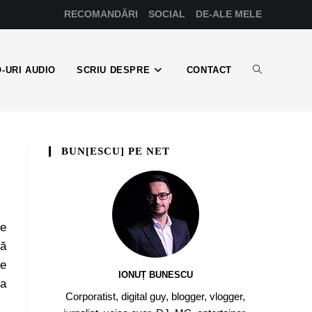
RECOMANDĂRI
SOCIAL
DE-ALE MELE
-URI AUDIO
SCRIU DESPRE
CONTACT
BUN[ESCU] PE NET
te
să
de
IONUȚ BUNESCU
la
Corporatist, digital guy, blogger, vlogger,