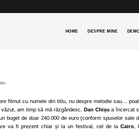
HOME
DESPRE MINE
DEMO
film
pre filmul cu numele din titlu, nu despre melodie sau… poa
e văzut, am timp să mă răzgândesc.
Dan Chișu
a încercat 
 un buget de doar 240.000 de euro (conform spuselor sale 
re va fi prezent chiar și la un festival, cel de la
Cairo
, 