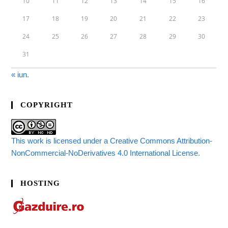
10
11
12
13
14
15
16
17
18
19
20
21
22
23
24
25
26
27
28
29
30
31
« iun.
COPYRIGHT
This work is licensed under a Creative Commons Attribution-
NonCommercial-NoDerivatives 4.0 International License.
HOSTING