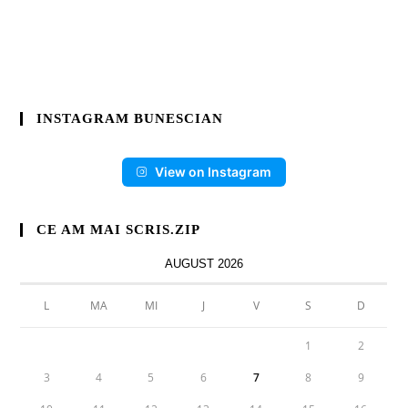
INSTAGRAM BUNESCIAN
View on Instagram
CE AM MAI SCRIS.ZIP
AUGUST 2026
L
MA
MI
J
V
S
D
1
2
3
4
5
6
7
8
9