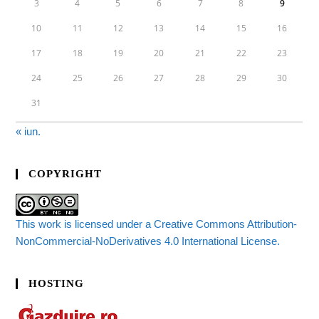
3
4
5
6
7
8
9
10
11
12
13
14
15
16
17
18
19
20
21
22
23
24
25
26
27
28
29
30
31
« iun.
COPYRIGHT
This work is licensed under a Creative Commons Attribution-
NonCommercial-NoDerivatives 4.0 International License.
HOSTING