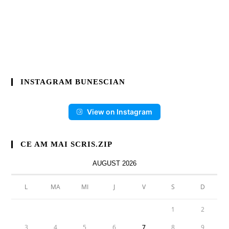
INSTAGRAM BUNESCIAN
View on Instagram
CE AM MAI SCRIS.ZIP
AUGUST 2026
L
MA
MI
J
V
S
D
1
2
3
4
5
6
7
8
9