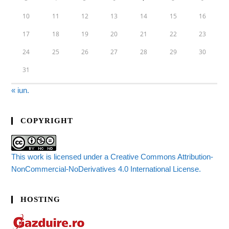
10
11
12
13
14
15
16
17
18
19
20
21
22
23
24
25
26
27
28
29
30
31
« iun.
COPYRIGHT
This work is licensed under a Creative Commons Attribution-
NonCommercial-NoDerivatives 4.0 International License.
HOSTING