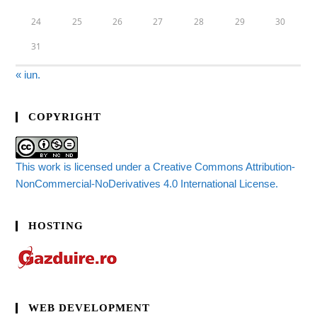
24
25
26
27
28
29
30
31
« iun.
COPYRIGHT
This work is licensed under a Creative Commons Attribution-
NonCommercial-NoDerivatives 4.0 International License.
HOSTING
WEB DEVELOPMENT