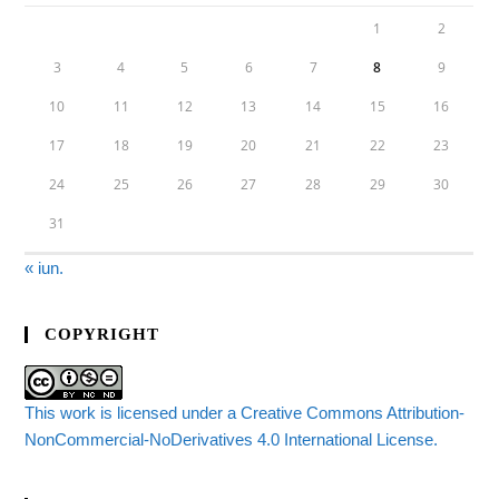
1
2
3
4
5
6
7
8
9
10
11
12
13
14
15
16
17
18
19
20
21
22
23
24
25
26
27
28
29
30
31
« iun.
COPYRIGHT
This work is licensed under a Creative Commons Attribution-
NonCommercial-NoDerivatives 4.0 International License.