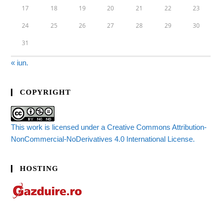
17
18
19
20
21
22
23
24
25
26
27
28
29
30
31
« iun.
COPYRIGHT
This work is licensed under a Creative Commons Attribution-
NonCommercial-NoDerivatives 4.0 International License.
HOSTING