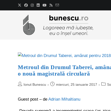
Metroul din Drumul Taberei, amânat
o nouă magistrală circulară
Ionut Bunescu
miercuri, 25 ianuarie 2017
So
Guest post – de
Adrian Mihaltianu
„Dovada supremă a incompetenței crase (aș zice c