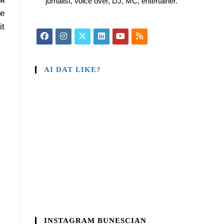
jurnalist, voice over, DJ, MC, entertainer.
te
it
AI DAT LIKE?
INSTAGRAM BUNESCIAN