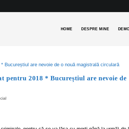
HOME
DESPRE MINE
DEMO
 pentru 2018 * Bucureștiul are nevoie de
cial
riminale, pentru că se va lăsa cu morți până la urmă) de 