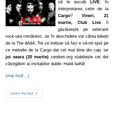
să le asculți
LIVE
, în
interpretarea celor de la
Cargo
?
Vineri, 21
martie, Club Live
îi
găzduiește pe veteranii
rock-ului românesc, iar în deschidere vor cânta băieții
de la The dAdA. Tot ce trebuie să faci e să-mi spui pe
ce melodie de la Cargo dai cel mai bine din cap, iar
joi seara (20 martie)
random.org stabilește cei doi
câștigători ai invitațiilor duble. Haidi baftă!
(mai mult…)
Citește Mai Mult