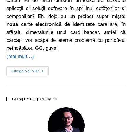
căruia 20 de tineri bursieri urmează să dezvolte
aplicații și soluții software în sprijinul cetățenilor și
companiilor? Eh, deja au un proiect super mișto:
noua carte electronică de identitate
care are, în
sfârșit, dimensiunile unui card bancar, astfel că
bărbații vor scăpa de eterna problemă cu portofelul
neîncăpător. GG, guys!
(mai mult…)
Citește Mai Mult
BUN[ESCU] PE NET