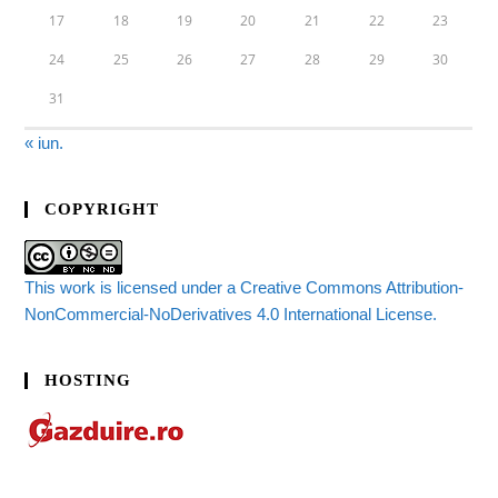
17
18
19
20
21
22
23
24
25
26
27
28
29
30
31
« iun.
COPYRIGHT
This work is licensed under a Creative Commons Attribution-
NonCommercial-NoDerivatives 4.0 International License.
HOSTING