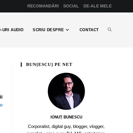
RECOMANDĂRI
SOCIAL
DE-ALE MELE
-URI AUDIO
SCRIU DESPRE
CONTACT
BUN[ESCU] PE NET
i
de
IONUȚ BUNESCU
Corporatist, digital guy, blogger, vlogger,