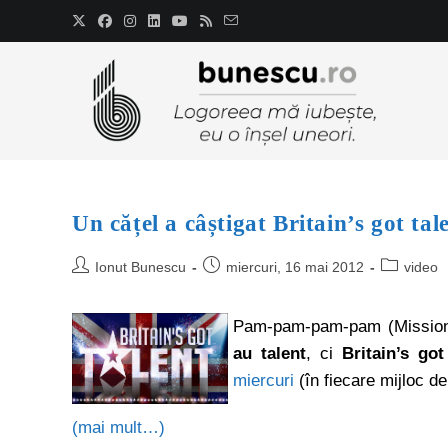
Un cățel a câștigat Britain’s got tal
Ionut Bunescu
miercuri, 16 mai 2012
video
Pam-pam-pam-pam (Mission I
au talent
, ci
Britain’s got
miercuri
(în fiecare mijloc d
(mai mult…)