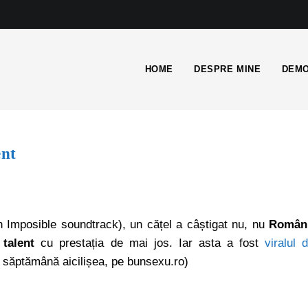
HOME
DESPRE MINE
DEMO
ent
mposible soundtrack), un cățel a câștigat nu, nu
Români
 talent
cu prestația de mai jos. Iar asta a fost
viralul 
e săptămână aicilișea, pe bunsexu.ro)