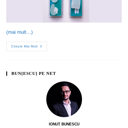
(mai mult…)
Citește Mai Mult
BUN[ESCU] PE NET
IONUȚ BUNESCU