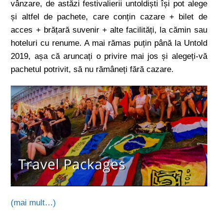
vânzare, de astăzi festivalierii untoldiști își pot alege
și altfel de pachete, care conțin cazare + bilet de
acces + brățară suvenir + alte facilități, la cămin sau
hoteluri cu renume. A mai rămas puțin până la Untold
2019, așa că aruncați o privire mai jos și alegeți-vă
pachetul potrivit, să nu rămâneți fără cazare.
(mai mult…)