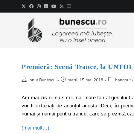
Premieră: Scenă Trance, la UNTO
Ionut Bunescu
marți, 15 mai 2018
hangout
/
Am mai zis-o, nu-s cel mai mare fan al genului tr
vor fi extaziați de anunțul acesta. Deci, în pre
numai și numai pentru trance, care se prezintă ca
(mai mult…)