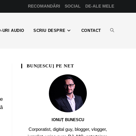
RECOMANDĂRI
SOCIAL
DE-ALE MELE
-URI AUDIO
SCRIU DESPRE
CONTACT
BUN[ESCU] PE NET
re
nă
IONUȚ BUNESCU
Corporatist, digital guy, blogger, vlogger,