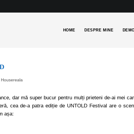
HOME
DESPRE MINE
DEMO
LD
Housereala
ance, dar mă super bucur pentru mulți prieteni de-ai mei ca
mieră, cea de-a patra ediție de UNTOLD Festival are o sce
m așa: