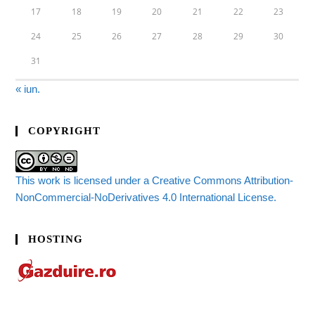
17
18
19
20
21
22
23
24
25
26
27
28
29
30
31
« iun.
COPYRIGHT
This work is licensed under a Creative Commons Attribution-
NonCommercial-NoDerivatives 4.0 International License.
HOSTING