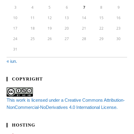
3
4
5
6
7
8
9
10
11
12
13
14
15
16
17
18
19
20
21
22
23
24
25
26
27
28
29
30
31
« iun.
COPYRIGHT
This work is licensed under a Creative Commons Attribution-
NonCommercial-NoDerivatives 4.0 International License.
HOSTING