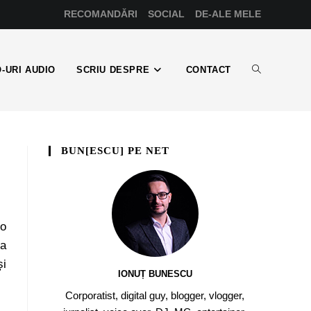
RECOMANDĂRI
SOCIAL
DE-ALE MELE
-URI AUDIO
SCRIU DESPRE
CONTACT
BUN[ESCU] PE NET
 o
ea
și
IONUȚ BUNESCU
Corporatist, digital guy, blogger, vlogger,