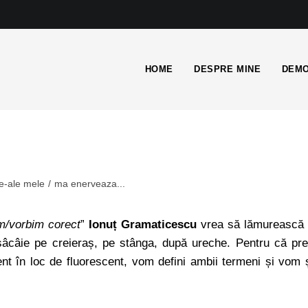
HOME
DESPRE MINE
DEMO
e-ale mele
/
ma enerveaza...
m/vorbim corect
”
Ionuț Gramaticescu
vrea să lămurească
 sâcâie pe creieraș, pe stânga, după ureche. Pentru că pr
nt în loc de fluorescent, vom defini ambii termeni și vom 