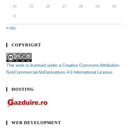
24
25
26
27
28
29
30
31
« iun.
COPYRIGHT
This work is licensed under a Creative Commons Attribution-
NonCommercial-NoDerivatives 4.0 International License.
HOSTING
WEB DEVELOPMENT