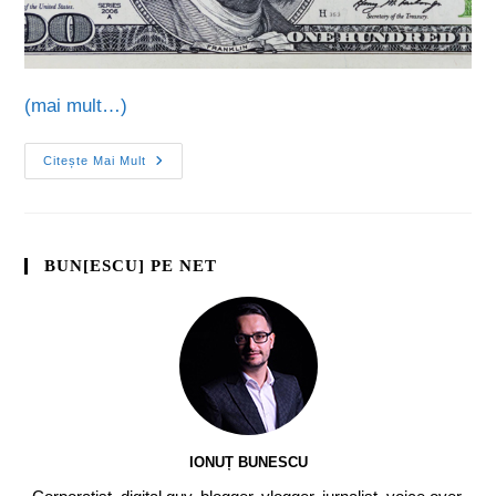
(mai mult…)
Citește Mai Mult
BUN[ESCU] PE NET
IONUȚ BUNESCU