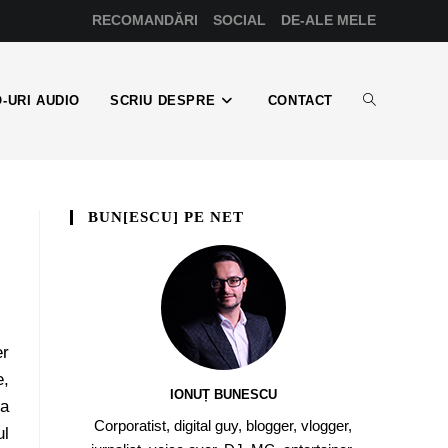
RECOMANDĂRI
SOCIAL
DE-ALE MELE
-URI AUDIO
SCRIU DESPRE
CONTACT
BUN[ESCU] PE NET
er
e,
IONUȚ BUNESCU
-a
Corporatist, digital guy, blogger, vlogger,
ul