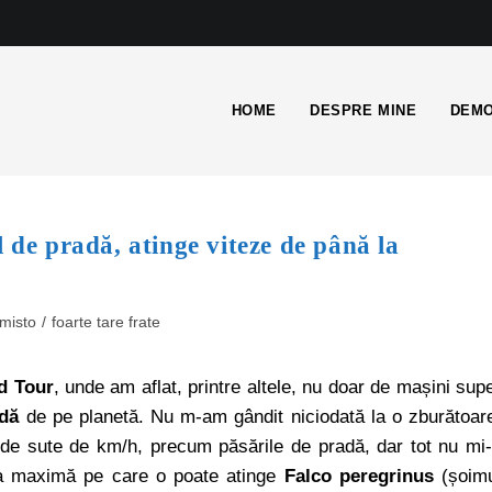
HOME
DESPRE MINE
DEMO
 de pradă, atinge viteze de până la
 misto
/
foarte tare frate
d Tour
, unde am aflat, printre altele, nu doar de mașini sup
adă
de pe planetă. Nu m-am gândit niciodată la o zburătoar
e de sute de km/h, precum păsările de pradă, dar tot nu mi
za maximă pe care o poate atinge
Falco peregrinus
(șoim