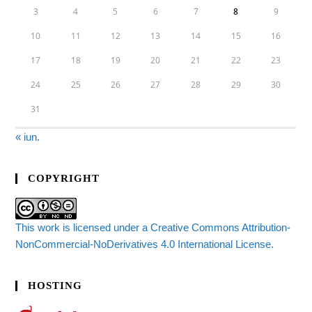
3
4
5
6
7
8
9
10
11
12
13
14
15
16
17
18
19
20
21
22
23
24
25
26
27
28
29
30
31
« iun.
COPYRIGHT
This work is licensed under a Creative Commons Attribution-
NonCommercial-NoDerivatives 4.0 International License.
HOSTING