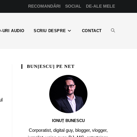
RECOMANDĂRI
SOCIAL
DE-ALE MELE
-URI AUDIO
SCRIU DESPRE
CONTACT
BUN[ESCU] PE NET
ul
IONUȚ BUNESCU
Corporatist, digital guy, blogger, vlogger,