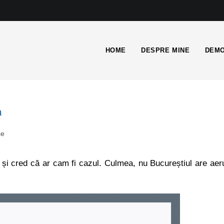
HOME
DESPRE MINE
DEMO
a
ce
și cred că ar cam fi cazul. Culmea, nu Bucureștiul are aer