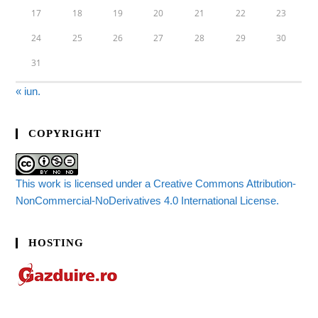
17
18
19
20
21
22
23
24
25
26
27
28
29
30
31
« iun.
COPYRIGHT
This work is licensed under a Creative Commons Attribution-
NonCommercial-NoDerivatives 4.0 International License.
HOSTING