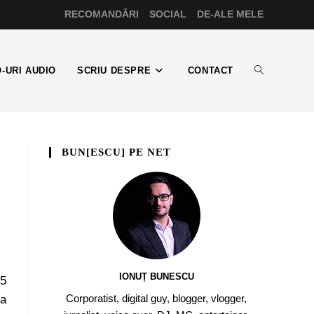
RECOMANDĂRI
SOCIAL
DE-ALE MELE
-URI AUDIO
SCRIU DESPRE
CONTACT
BUN[ESCU] PE NET
IONUȚ BUNESCU
65
Corporatist, digital guy, blogger, vlogger,
la