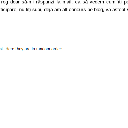
e rog doar să-mi răspunzi la mail, ca să vedem cum îți p
icipare, nu fiți supi, deja am alt concurs pe blog, vă aștept 