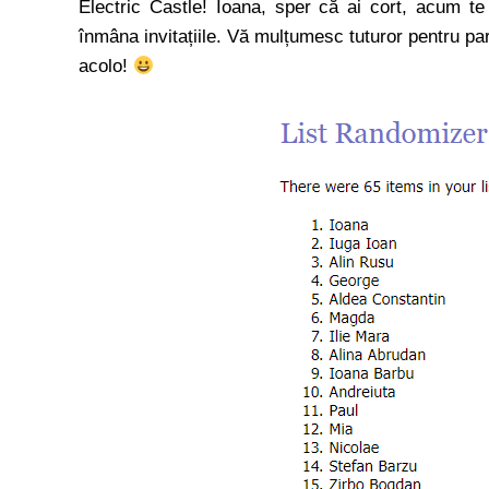
Electric Castle! Ioana, sper că ai cort, acum t
înmâna invitațiile. Vă mulțumesc tuturor pentru part
acolo!