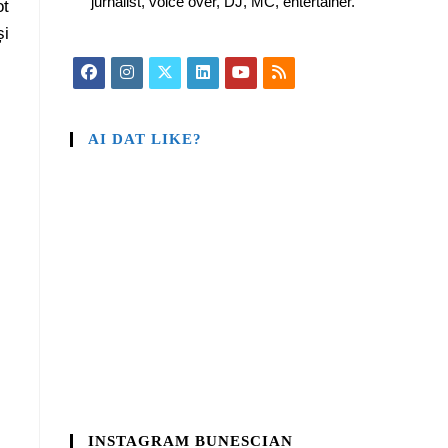
jurnalist, voice over, DJ, MC, entertainer.
ot
și
AI DAT LIKE?
INSTAGRAM BUNESCIAN