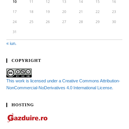
10
11
12
13
14
15
16
17
18
19
20
21
22
23
24
25
26
27
28
29
30
31
« iun.
COPYRIGHT
This work is licensed under a Creative Commons Attribution-
NonCommercial-NoDerivatives 4.0 International License.
HOSTING