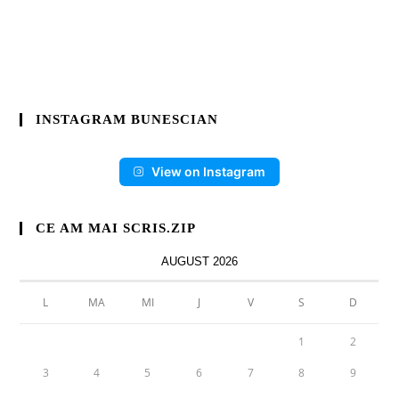
INSTAGRAM BUNESCIAN
View on Instagram
CE AM MAI SCRIS.ZIP
AUGUST 2026
L
MA
MI
J
V
S
D
1
2
3
4
5
6
7
8
9