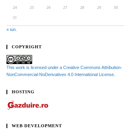
24
25
26
27
28
29
30
31
« iun.
COPYRIGHT
This work is licensed under a Creative Commons Attribution-
NonCommercial-NoDerivatives 4.0 International License.
HOSTING
WEB DEVELOPMENT